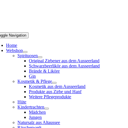
oggle Navigation
Home
Webshop
Spirituosen
Original Zirbener aus dem Ausseerland
Schwarzbeerlikör aus dem Ausseerland
Brände & Liköre
Gin
Kosmetik & Pflege
Kosmetik aus dem Ausseerland
Produkte aus Zirbe und Hanf
Weitere Pflegeprodukte
Hüte
Kindertrachten
Mädchen
Jungen
Natursalz aus Altaussee
Räucherwerk