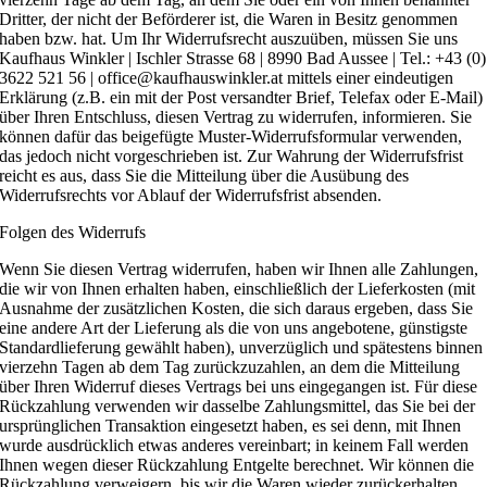
Dritter, der nicht der Beförderer ist, die Waren in Besitz genommen
haben bzw. hat. Um Ihr Widerrufsrecht auszuüben, müssen Sie uns
Kaufhaus Winkler | Ischler Strasse 68 | 8990 Bad Aussee | Tel.: +43 (0)
3622 521 56 | office@kaufhauswinkler.at mittels einer eindeutigen
Erklärung (z.B. ein mit der Post versandter Brief, Telefax oder E-Mail)
über Ihren Entschluss, diesen Vertrag zu widerrufen, informieren. Sie
können dafür das beigefügte Muster-Widerrufsformular verwenden,
das jedoch nicht vorgeschrieben ist. Zur Wahrung der Widerrufsfrist
reicht es aus, dass Sie die Mitteilung über die Ausübung des
Widerrufsrechts vor Ablauf der Widerrufsfrist absenden.
Folgen des Widerrufs
Wenn Sie diesen Vertrag widerrufen, haben wir Ihnen alle Zahlungen,
die wir von Ihnen erhalten haben, einschließlich der Lieferkosten (mit
Ausnahme der zusätzlichen Kosten, die sich daraus ergeben, dass Sie
eine andere Art der Lieferung als die von uns angebotene, günstigste
Standardlieferung gewählt haben), unverzüglich und spätestens binnen
vierzehn Tagen ab dem Tag zurückzuzahlen, an dem die Mitteilung
über Ihren Widerruf dieses Vertrags bei uns eingegangen ist. Für diese
Rückzahlung verwenden wir dasselbe Zahlungsmittel, das Sie bei der
ursprünglichen Transaktion eingesetzt haben, es sei denn, mit Ihnen
wurde ausdrücklich etwas anderes vereinbart; in keinem Fall werden
Ihnen wegen dieser Rückzahlung Entgelte berechnet. Wir können die
Rückzahlung verweigern, bis wir die Waren wieder zurückerhalten