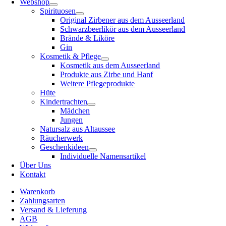
Webshop
Spirituosen
Original Zirbener aus dem Ausseerland
Schwarzbeerlikör aus dem Ausseerland
Brände & Liköre
Gin
Kosmetik & Pflege
Kosmetik aus dem Ausseerland
Produkte aus Zirbe und Hanf
Weitere Pflegeprodukte
Hüte
Kindertrachten
Mädchen
Jungen
Natursalz aus Altaussee
Räucherwerk
Geschenkideen
Individuelle Namensartikel
Über Uns
Kontakt
Warenkorb
Zahlungsarten
Versand & Lieferung
AGB