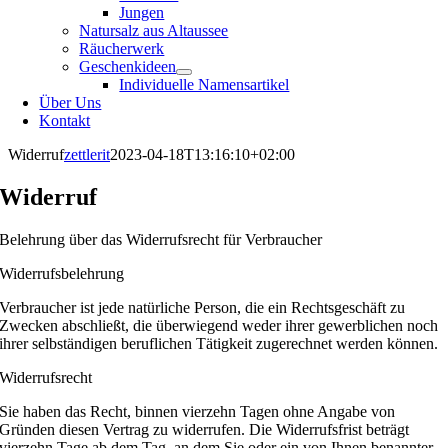
Jungen
Natursalz aus Altaussee
Räucherwerk
Geschenkideen
Individuelle Namensartikel
Über Uns
Kontakt
Widerruf
zettlerit
2023-04-18T13:16:10+02:00
Widerruf
Belehrung über das Widerrufsrecht für Verbraucher
Widerrufsbelehrung
Verbraucher ist jede natürliche Person, die ein Rechtsgeschäft zu
Zwecken abschließt, die überwiegend weder ihrer gewerblichen noch
ihrer selbständigen beruflichen Tätigkeit zugerechnet werden können.
Widerrufsrecht
Sie haben das Recht, binnen vierzehn Tagen ohne Angabe von
Gründen diesen Vertrag zu widerrufen. Die Widerrufsfrist beträgt
vierzehn Tage ab dem Tag, an dem Sie oder ein von Ihnen benannter