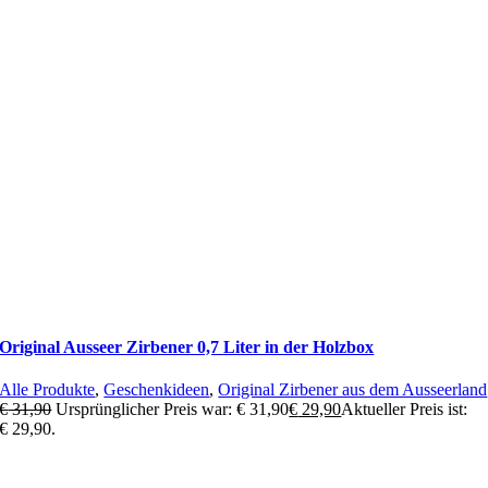
Original Ausseer Zirbener 0,7 Liter in der Holzbox
Alle Produkte
,
Geschenkideen
,
Original Zirbener aus dem Ausseerland
€
31,90
Ursprünglicher Preis war: € 31,90
€
29,90
Aktueller Preis ist:
€ 29,90.