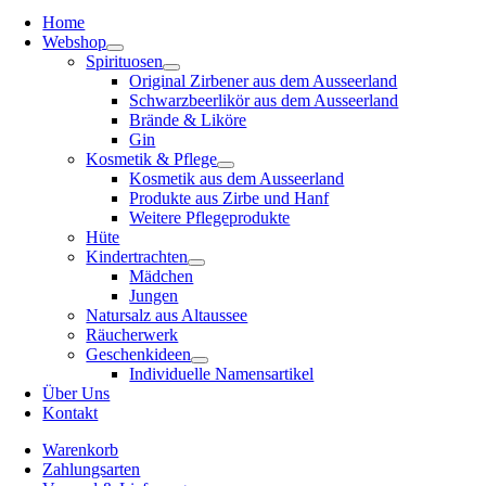
Home
Webshop
Spirituosen
Original Zirbener aus dem Ausseerland
Schwarzbeerlikör aus dem Ausseerland
Brände & Liköre
Gin
Kosmetik & Pflege
Kosmetik aus dem Ausseerland
Produkte aus Zirbe und Hanf
Weitere Pflegeprodukte
Hüte
Kindertrachten
Mädchen
Jungen
Natursalz aus Altaussee
Räucherwerk
Geschenkideen
Individuelle Namensartikel
Über Uns
Kontakt
Warenkorb
Zahlungsarten