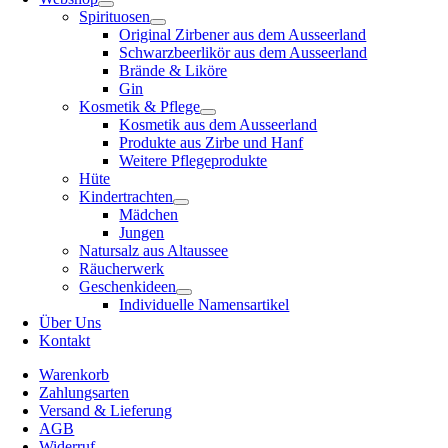
Spirituosen
Original Zirbener aus dem Ausseerland
Schwarzbeerlikör aus dem Ausseerland
Brände & Liköre
Gin
Kosmetik & Pflege
Kosmetik aus dem Ausseerland
Produkte aus Zirbe und Hanf
Weitere Pflegeprodukte
Hüte
Kindertrachten
Mädchen
Jungen
Natursalz aus Altaussee
Räucherwerk
Geschenkideen
Individuelle Namensartikel
Über Uns
Kontakt
Warenkorb
Zahlungsarten
Versand & Lieferung
AGB
Widerruf