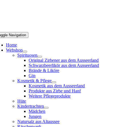
oggle Navigation
Home
Webshop
Spirituosen
Original Zirbener aus dem Ausseerland
Schwarzbeerlikör aus dem Ausseerland
Brände & Liköre
Gin
Kosmetik & Pflege
Kosmetik aus dem Ausseerland
Produkte aus Zirbe und Hanf
Weitere Pflegeprodukte
Hüte
Kindertrachten
Mädchen
Jungen
Natursalz aus Altaussee
Räucherwerk