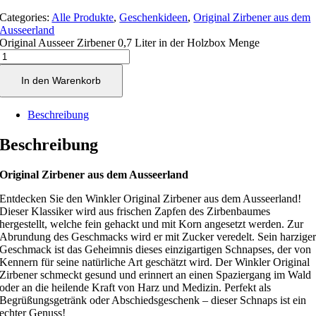
Categories:
Alle Produkte
,
Geschenkideen
,
Original Zirbener aus dem
Ausseerland
Original Ausseer Zirbener 0,7 Liter in der Holzbox Menge
In den Warenkorb
Beschreibung
Beschreibung
Original Zirbener aus dem Ausseerland
Entdecken Sie den Winkler Original Zirbener aus dem Ausseerland!
Dieser Klassiker wird aus frischen Zapfen des Zirbenbaumes
hergestellt, welche fein gehackt und mit Korn angesetzt werden. Zur
Abrundung des Geschmacks wird er mit Zucker veredelt. Sein harzige
Geschmack ist das Geheimnis dieses einzigartigen Schnapses, der von
Kennern für seine natürliche Art geschätzt wird. Der Winkler Original
Zirbener schmeckt gesund und erinnert an einen Spaziergang im Wald
oder an die heilende Kraft von Harz und Medizin. Perfekt als
Begrüßungsgetränk oder Abschiedsgeschenk – dieser Schnaps ist ein
echter Genuss!