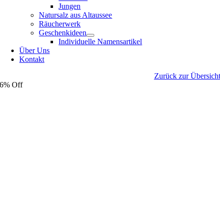
Jungen
Natursalz aus Altaussee
Räucherwerk
Geschenkideen
Individuelle Namensartikel
Über Uns
Kontakt
Zurück zur Übersich
6% Off