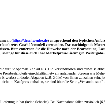
anwalt (
https://drschwenke.de
) entsprechend den typischen Anford
r konkretes Geschäftsmodell verwenden. Das nachfolgende Muster e
ssen. Bitte entfernen Sie die Hinweise nach der Bearbeitung. Lass
olange für diese auch Ihre Marketpress-Lizenz gilt. Weitergabe an
die für Sie optimale Zahlart aus. Die Versandkosten sind teilweise abh
lle Preisbestandteile einschließlich etwaig anfallender Steuern wie Meh
en Erwerbs) und/oder Abgaben (z.B. Zölle) von Ihnen zu zahlen sein, je
nicht im Kaufpreis enthalten, sie sind über die Seite „Versandkosten“
bei Lieferung in bar (keine Schecks). Bei Nachnahme fallen zusätzlich 