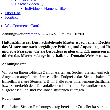
Geschenkideen
Individuelle Namensartikel
Über Uns
Kontakt
WooCommerce Cart
0
Zahlungsweisen
zettlerit
2023-03-27T12:17:41+02:00
Haftungshinweis: Das nachstehende Muster ist von einem Rechts
das Muster nur nach sorgfältiger Prüfung und Anpassung auf Ih
und rote Passagen, die Sie besonders prüfen und ggf. anpassen mü
dürfen das Muster solange innerhalb der Domain/Website nutzen, s
Zahlungsarten
Wir bieten Ihnen folgende Zahlungsarten an. Suchen Sie sich einfach 
Angeboten angeführten Preise stellen Endpreise dar. Sie beinhalten a
Einzelfall weitere Steuern (z.B. im Falle eines innergemeinschaftlich
bzw. Steuerbehörden. Die anfallenden Liefer- und Versandkosten sind 
ausgewiesen und sind von Ihnen zusätzlich zu tragen.
Nachnahme
Bitte halten Sie den Rechnungsbetrag bereit; der Zusteller kassiert 