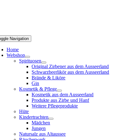
oggle Navigation
Home
Webshop
Spirituosen
Original Zirbener aus dem Ausseerland
Schwarzbeerlikör aus dem Ausseerland
Brände & Liköre
Gin
Kosmetik & Pflege
Kosmetik aus dem Ausseerland
Produkte aus Zirbe und Hanf
Weitere Pflegeprodukte
Hüte
Kindertrachten
Mädchen
Jungen
Natursalz aus Altaussee
Räucherwerk