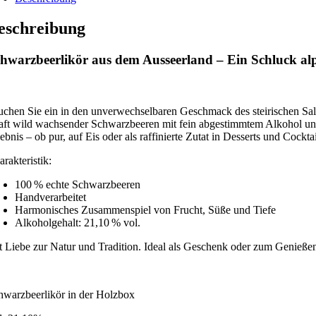
eschreibung
hwarzbeerlikör aus dem Ausseerland – Ein Schluck al
uchen Sie ein in den unverwechselbaren Geschmack des steirischen Salz
aft wild wachsender Schwarzbeeren mit fein abgestimmtem Alkohol und
ebnis – ob pur, auf Eis oder als raffinierte Zutat in Desserts und Cocktai
rakteristik:
100 % echte Schwarzbeeren
Handverarbeitet
Harmonisches Zusammenspiel von Frucht, Süße und Tiefe
Alkoholgehalt: 21,10 % vol.
t Liebe zur Natur und Tradition. Ideal als Geschenk oder zum Genießen
hwarzbeerlikör in der Holzbox