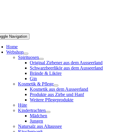
oggle Navigation
Home
Webshop
Spirituosen
Original Zirbener aus dem Ausseerland
Schwarzbeerlikör aus dem Ausseerland
Brände & Liköre
Gin
Kosmetik & Pflege
Kosmetik aus dem Ausseerland
Produkte aus Zirbe und Hanf
Weitere Pflegeprodukte
Hüte
Kindertrachten
Mädchen
Jungen
Natursalz aus Altaussee
Räucherwerk