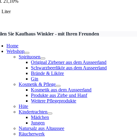
l. 21,10%
 Liter
ilen Sie Kaufhaus Winkler - mit Ihren Freunden
Home
Webshop
Spirituosen
Original Zirbener aus dem Ausseerland
Schwarzbeerlikör aus dem Ausseerland
Brände & Liköre
Gin
Kosmetik & Pflege
Kosmetik aus dem Ausseerland
Produkte aus Zirbe und Hanf
Weitere Pflegeprodukte
Hüte
Kindertrachten
Mädchen
Jungen
Natursalz aus Altaussee
Räucherwerk