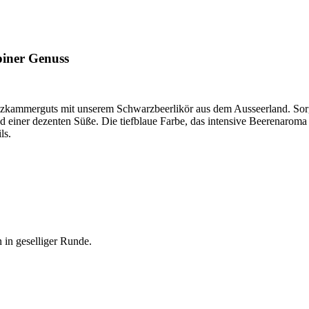
piner Genuss
kammerguts mit unserem Schwarzbeerlikör aus dem Ausseerland. Sorgfäl
 einer dezenten Süße. Die tiefblaue Farbe, das intensive Beerenarom
ls.
 in geselliger Runde.