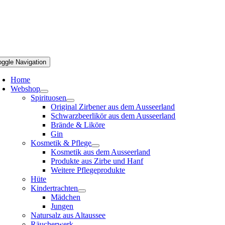
oggle Navigation
Home
Webshop
Spirituosen
Original Zirbener aus dem Ausseerland
Schwarzbeerlikör aus dem Ausseerland
Brände & Liköre
Gin
Kosmetik & Pflege
Kosmetik aus dem Ausseerland
Produkte aus Zirbe und Hanf
Weitere Pflegeprodukte
Hüte
Kindertrachten
Mädchen
Jungen
Natursalz aus Altaussee
Räucherwerk