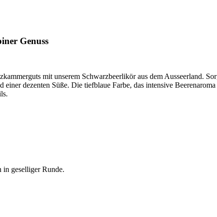
piner Genuss
kammerguts mit unserem Schwarzbeerlikör aus dem Ausseerland. Sorgfäl
 einer dezenten Süße. Die tiefblaue Farbe, das intensive Beerenarom
ls.
 in geselliger Runde.