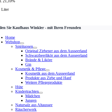
l. 21,10%
 Liter
ilen Sie Kaufhaus Winkler - mit Ihren Freunden
Home
Webshop
Spirituosen
Original Zirbener aus dem Ausseerland
Schwarzbeerlikör aus dem Ausseerland
Brände & Liköre
Gin
Kosmetik & Pflege
Kosmetik aus dem Ausseerland
Produkte aus Zirbe und Hanf
Weitere Pflegeprodukte
Hüte
Kindertrachten
Mädchen
Jungen
Natursalz aus Altaussee
Räucherwerk