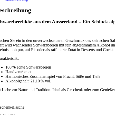
eschreibung
hwarzbeerlikör aus dem Ausseerland – Ein Schluck al
uchen Sie ein in den unverwechselbaren Geschmack des steirischen Salz
aft wild wachsender Schwarzbeeren mit fein abgestimmtem Alkohol und
ebnis – ob pur, auf Eis oder als raffinierte Zutat in Desserts und Cocktai
rakteristik:
100 % echte Schwarzbeeren
Handverarbeitet
Harmonisches Zusammenspiel von Frucht, Süße und Tiefe
Alkoholgehalt: 21,10 % vol.
t Liebe zur Natur und Tradition. Ideal als Geschenk oder zum Genießen
schenkeflasche