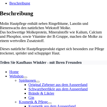
Beschreibung
Beschreibung
Molin Hautpflege enthält neben Ringelblume, Lanolin und
Bienenwachs den natürlichen Wirkstoff Molke.
Das hochwertige Molkeprotein, Mineralstoffe wie Kalium, Calcium
und Phosphor, sowie Vitamine der B-Gruppe, machen die Molke zu
einem wertvollen Zusatzstoff.
Dieses natürliche Hautpflegeprodukt eignet sich besonders zur Pflege
trockener, spröder und schuppiger Haut.
Teilen Sie Kaufhaus Winkler - mit Ihren Freunden
Home
Webshop
Spirituosen
Original Zirbener aus dem Ausseerland
Schwarzbeerlikör aus dem Ausseerland
Brände & Liköre
Gin
Kosmetik & Pflege
Kosmetik aus dem Ausseerland