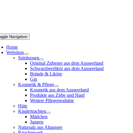
oggle Navigation
Home
Webshop
Spirituosen
Original Zirbener aus dem Ausseerland
Schwarzbeerlikör aus dem Ausseerland
Brände & Liköre
Gin
Kosmetik & Pflege
Kosmetik aus dem Ausseerland
Produkte aus Zirbe und Hanf
Weitere Pflegeprodukte
Hüte
Kindertrachten
Mädchen
Jungen
Natursalz aus Altaussee
Räucherwerk