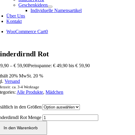
Geschenkideen
Individuelle Namensartikel
Über Uns
Kontakt
WooCommerce Cart
0
inderdirndl Rot
9,90
–
€
59,90
Preisspanne: € 49,90 bis € 59,90
thält 20% MwSt. 20 %
gl.
Versand
ferzeit: ca. 3-4 Werktage
tegories:
Alle Produkte
,
Mädchen
hältlich in den Größen
nderdirndl Rot Menge
In den Warenkorb