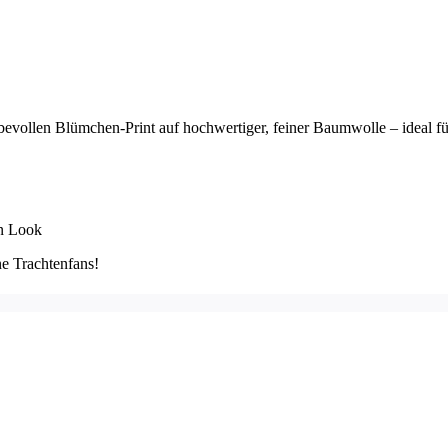
ebevollen Blümchen-Print auf hochwertiger, feiner Baumwolle – ideal f
en Look
ne Trachtenfans!