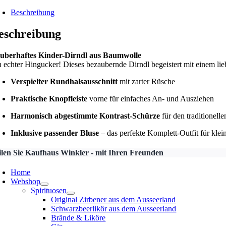
Beschreibung
eschreibung
uberhaftes Kinder-Dirndl aus Baumwolle
n echter Hingucker! Dieses bezaubernde Dirndl begeistert mit einem li
Verspielter Rundhalsausschnitt
mit zarter Rüsche
Praktische Knopfleiste
vorne für einfaches An- und Ausziehen
Harmonisch abgestimmte Kontrast-Schürze
für den traditionell
Inklusive passender Bluse
– das perfekte Komplett-Outfit für klei
ilen Sie Kaufhaus Winkler - mit Ihren Freunden
Home
Webshop
Spirituosen
Original Zirbener aus dem Ausseerland
Schwarzbeerlikör aus dem Ausseerland
Brände & Liköre