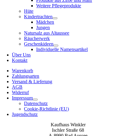
Produkte aus Zirbe und Hanf
Weitere Pflegeprodukte
Hüte
Kindertrachten
Mädchen
Jungen
Natursalz aus Altaussee
Räucherwerk
Geschenkideen
Individuelle Namensartikel
Über Uns
Kontakt
Warenkorb
Zahlungsarten
Versand & Lieferung
AGB
Widerruf
Impressum
Datenschutz
Cookie-Richtlinie (EU)
Jugendschutz
Kaufhaus Winkler
Ischler Straße 68
A-8990 Bad Aussee