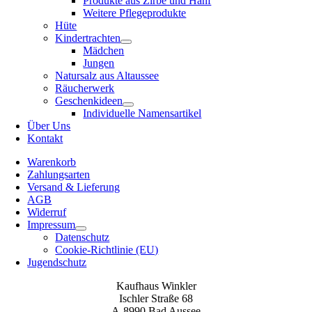
Produkte aus Zirbe und Hanf
Weitere Pflegeprodukte
Hüte
Kindertrachten
Mädchen
Jungen
Natursalz aus Altaussee
Räucherwerk
Geschenkideen
Individuelle Namensartikel
Über Uns
Kontakt
Warenkorb
Zahlungsarten
Versand & Lieferung
AGB
Widerruf
Impressum
Datenschutz
Cookie-Richtlinie (EU)
Jugendschutz
Kaufhaus Winkler
Ischler Straße 68
A-8990 Bad Aussee