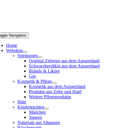
oggle Navigation
Home
Webshop
Spirituosen
Original Zirbener aus dem Ausseerland
Schwarzbeerlikör aus dem Ausseerland
Brände & Liköre
Gin
Kosmetik & Pflege
Kosmetik aus dem Ausseerland
Produkte aus Zirbe und Hanf
Weitere Pflegeprodukte
Hüte
Kindertrachten
Mädchen
Jungen
Natursalz aus Altaussee
Räucherwerk