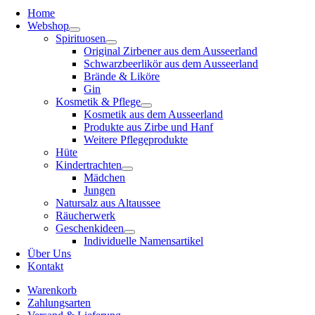
Home
Webshop
Spirituosen
Original Zirbener aus dem Ausseerland
Schwarzbeerlikör aus dem Ausseerland
Brände & Liköre
Gin
Kosmetik & Pflege
Kosmetik aus dem Ausseerland
Produkte aus Zirbe und Hanf
Weitere Pflegeprodukte
Hüte
Kindertrachten
Mädchen
Jungen
Natursalz aus Altaussee
Räucherwerk
Geschenkideen
Individuelle Namensartikel
Über Uns
Kontakt
Warenkorb
Zahlungsarten