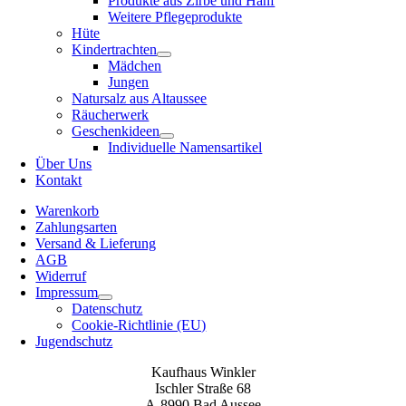
Produkte aus Zirbe und Hanf
Weitere Pflegeprodukte
Hüte
Kindertrachten
Mädchen
Jungen
Natursalz aus Altaussee
Räucherwerk
Geschenkideen
Individuelle Namensartikel
Über Uns
Kontakt
Warenkorb
Zahlungsarten
Versand & Lieferung
AGB
Widerruf
Impressum
Datenschutz
Cookie-Richtlinie (EU)
Jugendschutz
Kaufhaus Winkler
Ischler Straße 68
A-8990 Bad Aussee