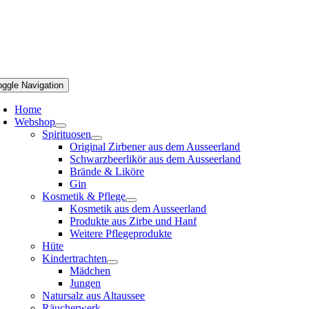
oggle Navigation
Home
Webshop
Spirituosen
Original Zirbener aus dem Ausseerland
Schwarzbeerlikör aus dem Ausseerland
Brände & Liköre
Gin
Kosmetik & Pflege
Kosmetik aus dem Ausseerland
Produkte aus Zirbe und Hanf
Weitere Pflegeprodukte
Hüte
Kindertrachten
Mädchen
Jungen
Natursalz aus Altaussee
Räucherwerk