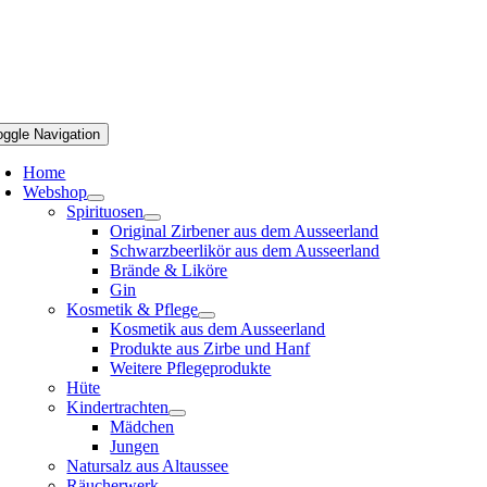
oggle Navigation
Home
Webshop
Spirituosen
Original Zirbener aus dem Ausseerland
Schwarzbeerlikör aus dem Ausseerland
Brände & Liköre
Gin
Kosmetik & Pflege
Kosmetik aus dem Ausseerland
Produkte aus Zirbe und Hanf
Weitere Pflegeprodukte
Hüte
Kindertrachten
Mädchen
Jungen
Natursalz aus Altaussee
Räucherwerk