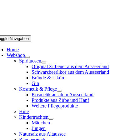
oggle Navigation
Home
Webshop
Spirituosen
Original Zirbener aus dem Ausseerland
Schwarzbeerlikör aus dem Ausseerland
Brände & Liköre
Gin
Kosmetik & Pflege
Kosmetik aus dem Ausseerland
Produkte aus Zirbe und Hanf
Weitere Pflegeprodukte
Hüte
Kindertrachten
Mädchen
Jungen
Natursalz aus Altaussee
Räucherwerk