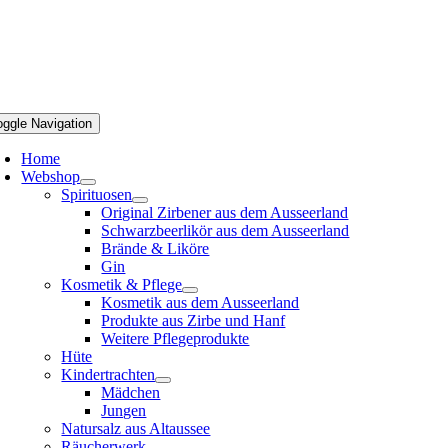
oggle Navigation
Home
Webshop
Spirituosen
Original Zirbener aus dem Ausseerland
Schwarzbeerlikör aus dem Ausseerland
Brände & Liköre
Gin
Kosmetik & Pflege
Kosmetik aus dem Ausseerland
Produkte aus Zirbe und Hanf
Weitere Pflegeprodukte
Hüte
Kindertrachten
Mädchen
Jungen
Natursalz aus Altaussee
Räucherwerk