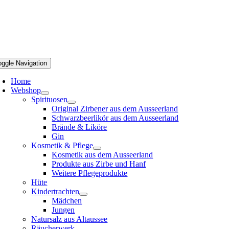
oggle Navigation
Home
Webshop
Spirituosen
Original Zirbener aus dem Ausseerland
Schwarzbeerlikör aus dem Ausseerland
Brände & Liköre
Gin
Kosmetik & Pflege
Kosmetik aus dem Ausseerland
Produkte aus Zirbe und Hanf
Weitere Pflegeprodukte
Hüte
Kindertrachten
Mädchen
Jungen
Natursalz aus Altaussee
Räucherwerk