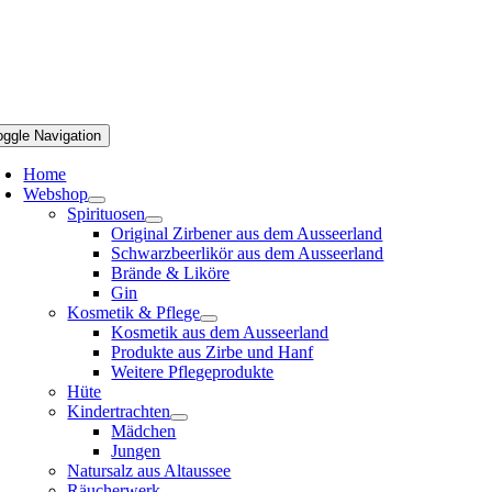
oggle Navigation
Home
Webshop
Spirituosen
Original Zirbener aus dem Ausseerland
Schwarzbeerlikör aus dem Ausseerland
Brände & Liköre
Gin
Kosmetik & Pflege
Kosmetik aus dem Ausseerland
Produkte aus Zirbe und Hanf
Weitere Pflegeprodukte
Hüte
Kindertrachten
Mädchen
Jungen
Natursalz aus Altaussee
Räucherwerk