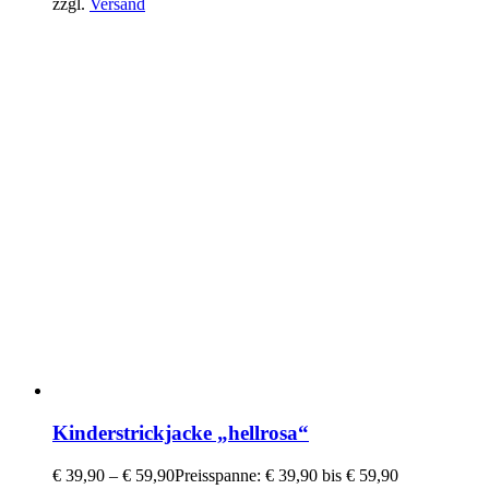
zzgl.
Versand
Kinderstrickjacke „hellrosa“
€
39,90
–
€
59,90
Preisspanne: € 39,90 bis € 59,90