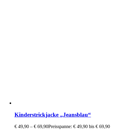
Kinderstrickjacke „Jeansblau“
€
49,90
–
€
69,90
Preisspanne: € 49,90 bis € 69,90