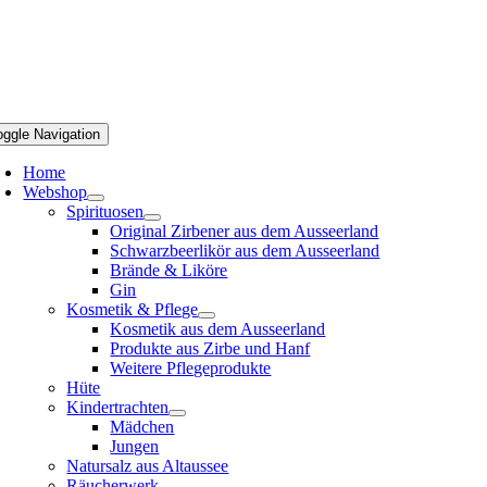
oggle Navigation
Home
Webshop
Spirituosen
Original Zirbener aus dem Ausseerland
Schwarzbeerlikör aus dem Ausseerland
Brände & Liköre
Gin
Kosmetik & Pflege
Kosmetik aus dem Ausseerland
Produkte aus Zirbe und Hanf
Weitere Pflegeprodukte
Hüte
Kindertrachten
Mädchen
Jungen
Natursalz aus Altaussee
Räucherwerk