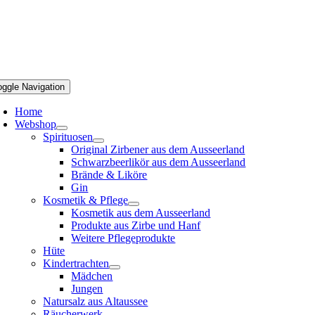
oggle Navigation
Home
Webshop
Spirituosen
Original Zirbener aus dem Ausseerland
Schwarzbeerlikör aus dem Ausseerland
Brände & Liköre
Gin
Kosmetik & Pflege
Kosmetik aus dem Ausseerland
Produkte aus Zirbe und Hanf
Weitere Pflegeprodukte
Hüte
Kindertrachten
Mädchen
Jungen
Natursalz aus Altaussee
Räucherwerk