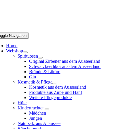
oggle Navigation
Home
Webshop
Spirituosen
Original Zirbener aus dem Ausseerland
Schwarzbeerlikör aus dem Ausseerland
Brände & Liköre
Gin
Kosmetik & Pflege
Kosmetik aus dem Ausseerland
Produkte aus Zirbe und Hanf
Weitere Pflegeprodukte
Hüte
Kindertrachten
Mädchen
Jungen
Natursalz aus Altaussee
Räucherwerk