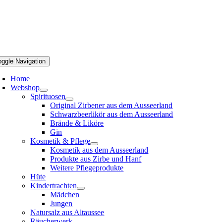
oggle Navigation
Home
Webshop
Spirituosen
Original Zirbener aus dem Ausseerland
Schwarzbeerlikör aus dem Ausseerland
Brände & Liköre
Gin
Kosmetik & Pflege
Kosmetik aus dem Ausseerland
Produkte aus Zirbe und Hanf
Weitere Pflegeprodukte
Hüte
Kindertrachten
Mädchen
Jungen
Natursalz aus Altaussee
Räucherwerk