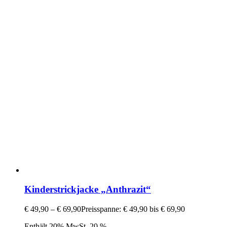
Kinderstrickjacke „Anthrazit“
€
49,90
–
€
69,90
Preisspanne: € 49,90 bis € 69,90
Enthält 20% MwSt. 20 %