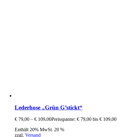
Lederhose „Grün G’stickt“
€
79,00
–
€
109,00
Preisspanne: € 79,00 bis € 109,00
Enthält 20% MwSt. 20 %
zzgl.
Versand