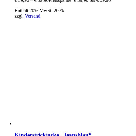
€
39,90
–
€
59,90
Preisspanne: € 39,90 bis € 59,90
Enthält 20% MwSt. 20 %
zzgl.
Versand
Kinderstrickjacke „Jeansblau“